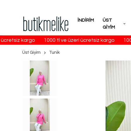
İNDİRİM
ÜST
GİYİM
cretsiz kargo
1000 tl ve üzeri ücretsiz kargo
1000 
Üst Giyim
Tunik