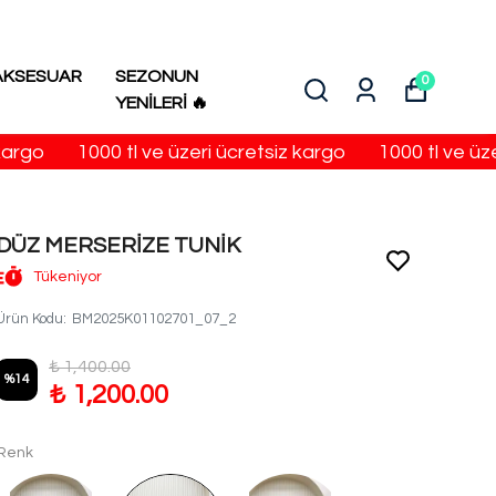
AKSESUAR
SEZONUN
0
YENİLERİ 🔥
rgo
1000 tl ve üzeri ücretsiz kargo
1000 tl ve üzeri
DÜZ MERSERİZE TUNİK
Tükeniyor
Ürün Kodu
:
BM2025K01102701_07_2
₺ 1,400.00
%
14
₺ 1,200.00
Renk