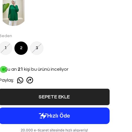
Beden
1
2
3
Şu an
21
kişi bu ürünü inceliyor
Paylaş
:
SEPETE EKLE