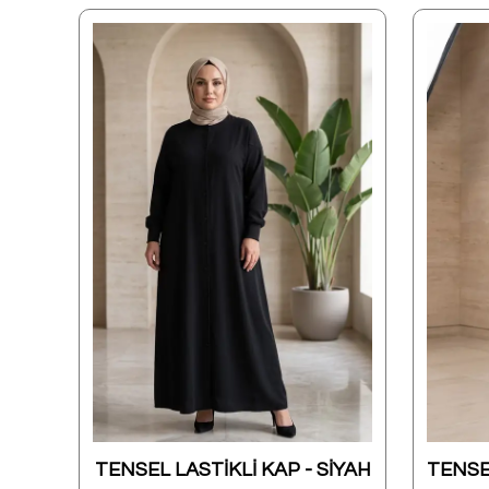
Pamuk Keten İkili Takım - Kahverengi
TENSEL LASTİKLİ KAP - SİYAH