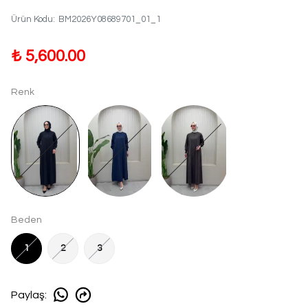
Ürün Kodu
:
BM2026Y08689701_01_1
₺ 5,600.00
Renk
Beden
1
2
3
Paylaş
: