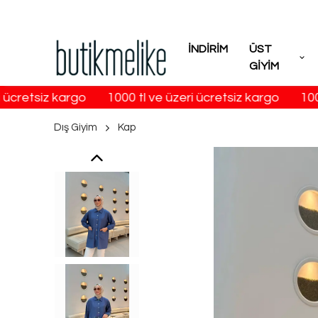
İNDİRİM
ÜST
GİYİM
ücretsiz kargo
1000 tl ve üzeri ücretsiz kargo
1000 
Dış Giyim
Kap