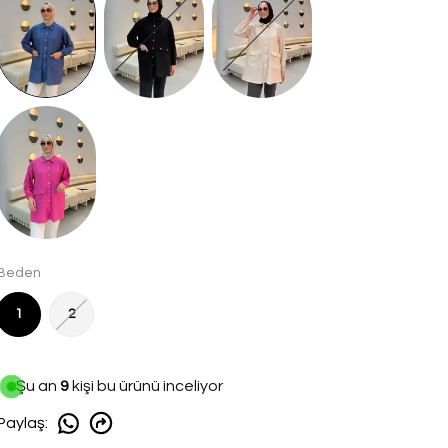
Beden
1
2
Şu an
9
kişi bu ürünü inceliyor
Paylaş
: