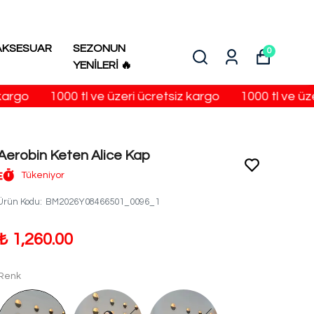
AKSESUAR
SEZONUN
0
YENİLERİ 🔥
rgo
1000 tl ve üzeri ücretsiz kargo
1000 tl ve üzer
Aerobin Keten Alice Kap
Tükeniyor
Ürün Kodu
:
BM2026Y08466501_0096_1
₺ 1,260.00
Renk