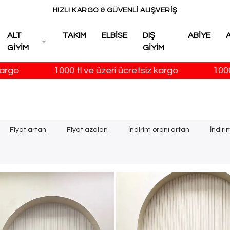
HIZLI KARGO & GÜVENLİ ALIŞVERİŞ
ALT
TAKIM
ELBİSE
DIŞ
ABİYE
GİYİM
GİYİM
1000 tl ve üzeri ücretsiz kargo
1000 tl ve üze
Fiyat artan
Fiyat azalan
İndirim oranı artan
İndiri