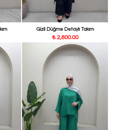
akım
Gizli Düğme Detaylı Takım
₺ 2,800.00