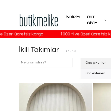
İNDİRİM
ÜST
GİYİM
retsiz kargo
1000 tl ve üzeri ücretsiz kargo
İkili Takımlar
147
ürün
Öne çıkanlar
Son eklenen