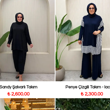
Sandy Şalvarlı Takım
Penye Çizgili Takım - lac
₺ 2,600.00
₺ 2,300.00