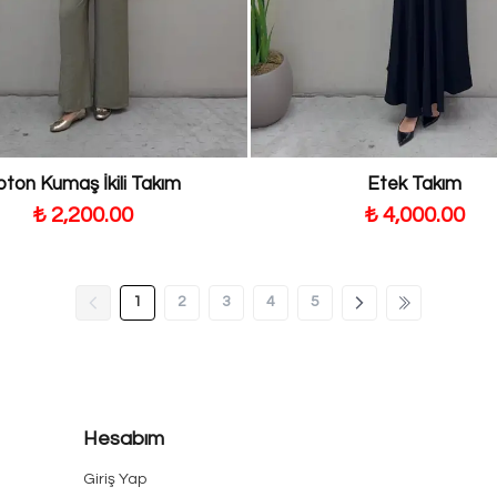
oton Kumaş İkili Takım
Etek Takım
₺ 2,200.00
₺ 4,000.00
1
2
3
4
5
Hesabım
Giriş Yap