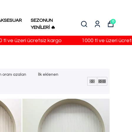
AKSESUAR
SEZONUN
0
YENİLERİ 🔥
ri ücretsiz kargo
1000 tl ve üzeri ücretsiz kargo
m oranı azalan
İlk eklenen