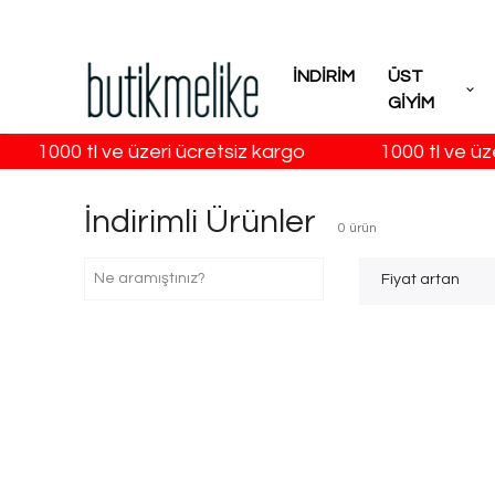
İNDİRİM
ÜST
GİYİM
1000 tl ve üzeri ücretsiz kargo
1000 tl ve üze
İndirimli Ürünler
0
ürün
Fiyat artan