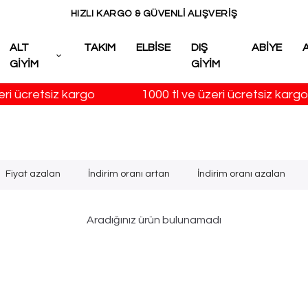
HIZLI KARGO & GÜVENLİ ALIŞVERİŞ
ALT
TAKIM
ELBİSE
DIŞ
ABİYE
GİYİM
GİYİM
ri ücretsiz kargo
1000 tl ve üzeri ücretsiz kargo
Fiyat azalan
İndirim oranı artan
İndirim oranı azalan
Aradığınız ürün bulunamadı