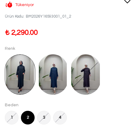
Tükeniyor
Ürün Kodu
:
BM2026Y16593001_01_2
₺ 2,290.00
Renk
Beden
1
2
3
4