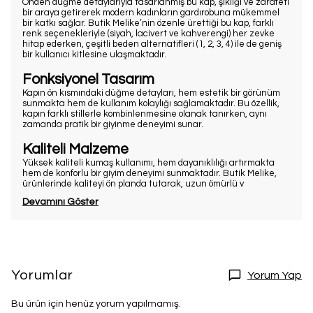
Önden düğme detaylarıyla tasarlanmış bu kap, şıklığı ve zarafeti
bir araya getirerek modern kadınların gardırobuna mükemmel
bir katkı sağlar. Butik Melike’nin özenle ürettiği bu kap, farklı
renk seçenekleriyle (siyah, lacivert ve kahverengi) her zevke
hitap ederken, çeşitli beden alternatifleri (1, 2, 3, 4) ile de geniş
bir kullanıcı kitlesine ulaşmaktadır.
Fonksiyonel Tasarım
Kapın ön kısmındaki düğme detayları, hem estetik bir görünüm
sunmakta hem de kullanım kolaylığı sağlamaktadır. Bu özellik,
kapın farklı stillerle kombinlenmesine olanak tanırken, aynı
zamanda pratik bir giyinme deneyimi sunar.
Kaliteli Malzeme
Yüksek kaliteli kumaş kullanımı, hem dayanıklılığı artırmakta
hem de konforlu bir giyim deneyimi sunmaktadır. Butik Melike,
ürünlerinde kaliteyi ön planda tutarak, uzun ömürlü v
Devamını Göster
Yorumlar
Yorum Yap
Bu ürün için henüz yorum yapılmamış.