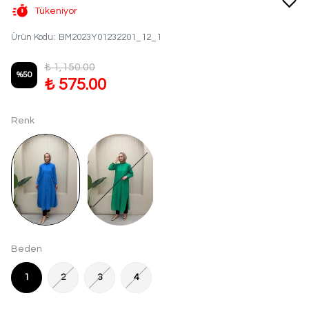
Tükeniyor
Ürün Kodu
:
BM2023Y01232201_12_1
₺ 1,150.00
%
50
₺ 575.00
Renk
Beden
1
2
3
4