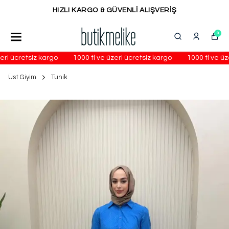
HIZLI KARGO & GÜVENLİ ALIŞVERİŞ
0
eri ücretsiz kargo
1000 tl ve üzeri ücretsiz kargo
1000 tl ve üze
Üst Giyim
Tunik