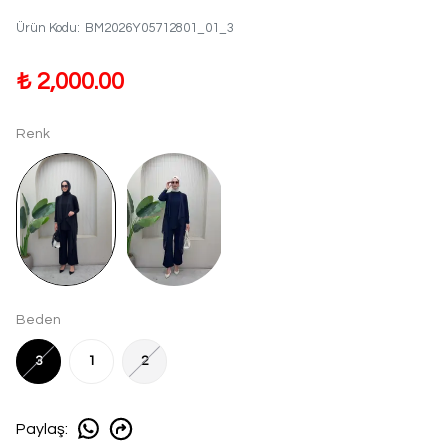
Ürün Kodu
:
BM2026Y05712801_01_3
₺ 2,000.00
Renk
Beden
3
1
2
Paylaş
: