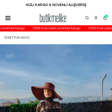
HIZLI KARGO & GÜVENLİ ALIŞVERİŞ
0
 ücretsiz kargo
1000 tl ve üzeri ücretsiz kargo
1000 tl ve üzeri
TESETTÜR MAYO