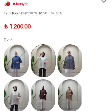
Tükeniyor
Ürün Kodu
:
BM2026Y01107781_02_STN
₺ 1,200.00
Renk